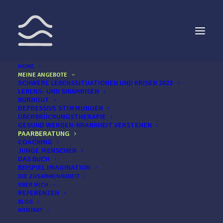
HOME
MEINE ANGEBOTE
SCHWERE LEBENSSITUATIONEN UND KRISEN 2022
LEBENS- UND SINNKRISEN
BURNOUT
DEPRESSIVE STIMMUNGEN
ÜBERBRÜCKUNGSTHERAPIE
GESUND WERDEN-KRANKHEIT VERSTEHEN
PAARBERATUNG
COACHING
JUNGE MENSCHEN
DAS BUCH
BEISPIEL IMAGINATION
DIE ZUSAMMENARBEIT
LEBENS- UND KRISENHILFE * PAARBERATUNG
ÜBER MICH
* COACHING * THERAPIE * JUNGE MENSCHEN
REFERENZEN
BLOG
KONTAKT